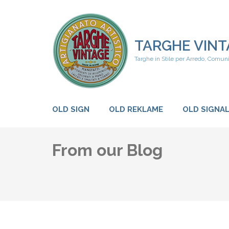
Skip
to
content
(Press
TARGHE VINT
Enter)
Targhe in Stile per Arredo, Comun
OLD SIGN
OLD REKLAME
OLD SIGNA
From our Blog