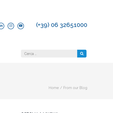
(+39) 06 32651000
Ricerca
per:
Home
/
From our Blog