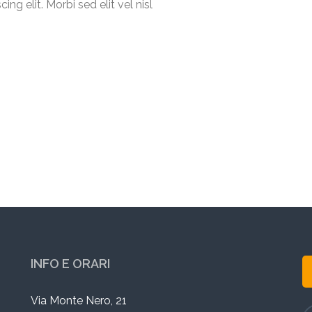
ng elit. Morbi sed elit vel nisl
INFO E ORARI
Via Monte Nero, 21